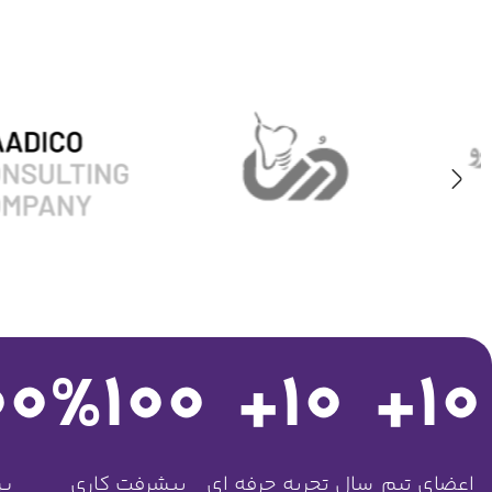
00
%
100
+
10
+
10
اعضای تیم
سال تجربه حرفه ای
پیشرفت کاری
پر