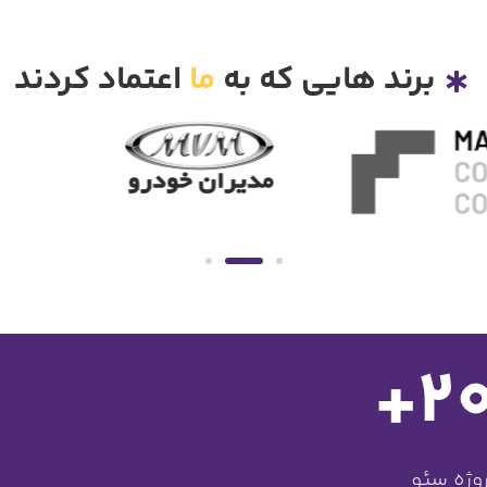
برند هایی که به
ما
اعتماد کردند
+
2
وژه سئو