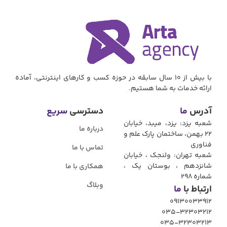
با بیش از 10 سال سابقه در حوزه کسب و کارهای اینترنتی، آماده
ارائه خدمات به شما هستیم.
آدرس
ما
دسترسی
سریع
شعبه یزد: یزد، میبد، خیابان
درباره ما
22 بهمن، ساختمان پارک علم و
فناوری
تماس با ما
شعبه تهران: ولنجک ، خیابان
شانزدهم ، بوستان یک ،
همکاری با ما
شماره ۲۹۸
وبلاگ
ارتباط با
ما
09130033912
035-32303212
035-32303213