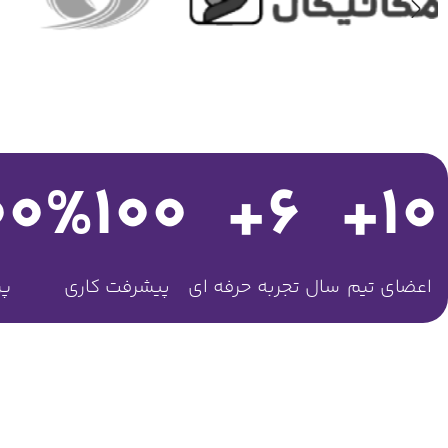
00
%
100
+
6
+
10
اعضای تیم
سال تجربه حرفه ای
پیشرفت کاری
پر