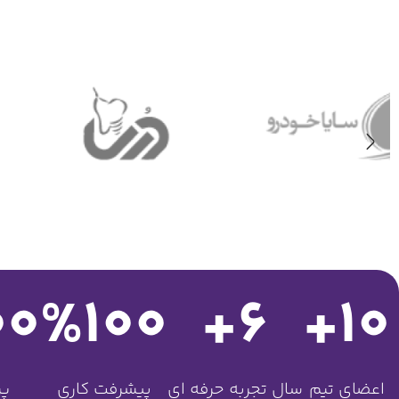
00
%
100
+
6
+
10
اعضای تیم
سال تجربه حرفه ای
پیشرفت کاری
پر