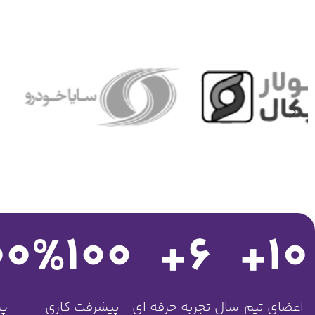
00
%
100
+
6
+
10
اعضای تیم
سال تجربه حرفه ای
پیشرفت کاری
پر