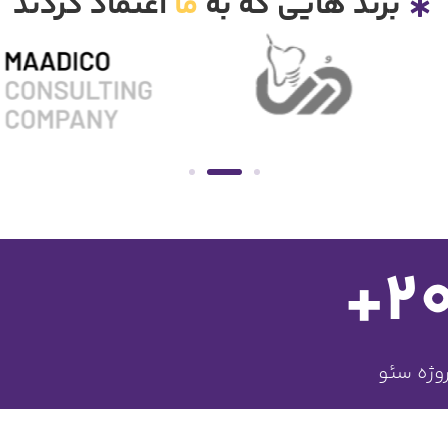
برند هایی که به
ما
اعتماد کردند
+
2
وژه سئو