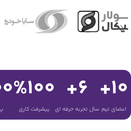
00
%
100
+
6
+
10
اعضای تیم
سال تجربه حرفه ای
پیشرفت کاری
پر